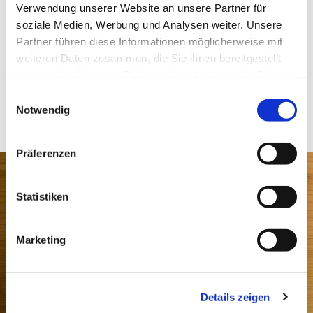
Verwendung unserer Website an unsere Partner für
uns, Sie begrüßen zu dürfen und
soziale Medien, Werbung und Analysen weiter. Unsere
kennezulernen.
Partner führen diese Informationen möglicherweise mit
weiteren Daten zusammen, die Sie ihnen bereitgestellt
haben oder die sie im Rahmen Ihrer Nutzung der Dienste
gesammelt haben.
E
Button Text
Notwendig
i
n
w
Präferenzen
i
l
l
Statistiken
i
g
Marketing
u
n
g
Details zeigen
s