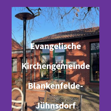
Evangelische
Kirchengemeinde
Blankenfelde-
Jühnsdorf