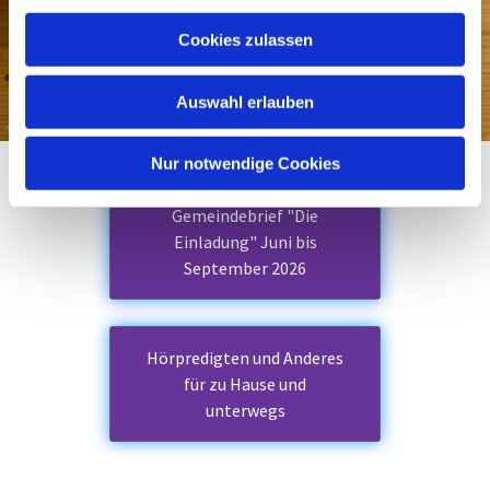
a
u
Cookies zulassen
s
w
Auswahl erlauben
a
h
l
Nur notwendige Cookies
Gemeindebrief "Die
Einladung" Juni bis
September 2026
Hörpredigten und Anderes
für zu Hause und
unterwegs