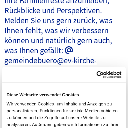
ihre Familienfeste anzumelden,
Rückblicke und Perspektiven.
Melden Sie uns gern zurück, was
Ihnen fehlt, was wir verbessern
können und natürlich gern auch,
was Ihnen gefällt:
@
gemeindebuero@ev-kirche-
blankenfelde.de
Wir sind eine Gemeinde zwischen
Land und Stadt, sowie zwischen
Diese Webseite verwendet Cookies
Tradition und Zukunft.
Wir verwenden Cookies, um Inhalte und Anzeigen zu
personalisieren, Funktionen für soziale Medien anbieten
Langeingesessene gehören zu uns,
zu können und die Zugriffe auf unsere Website zu
wie auch Zugezogene. Wir freuen
analysieren. Außerdem geben wir Informationen zu Ihrer