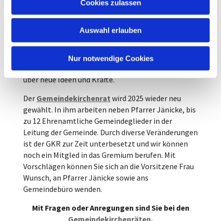
Cookies zulassen
In der Gemeinde gibt es
Auschüsse
, die sich mit
s
Theme wie Bau, Finanzen, Öffentlichkeit und
w
anderen befassen. Hier können interessierte
Auswahl erlauben
a
Gemeindeglieder mitwirken.
h
Bei unserem
Gemeindebrief
"Die Einladung"
l
Nur notwendige Cookies
sowei bei der Pflege dieser Website freuen wir uns
über neue Ideen und Kräfte.
Der
Gemeindekirchenrat
wird 2025 wieder neu
gewählt. In ihm arbeiten neben Pfarrer Jänicke, bis
zu 12 Ehrenamtliche Gemeindeglieder in der
Leitung der Gemeinde. Durch diverse Veränderungen
ist der GKR zur Zeit unterbesetzt und wir können
noch ein Mitgled in das Gremium berufen. Mit
Vorschlägen können Sie sich an die Vorsitzene Frau
Wunsch, an Pfarrer Jänicke sowie ans
Gemeindebüro wenden.
Mit Fragen oder Anregungen sind Sie bei den
Gemeindekirchenräten
,