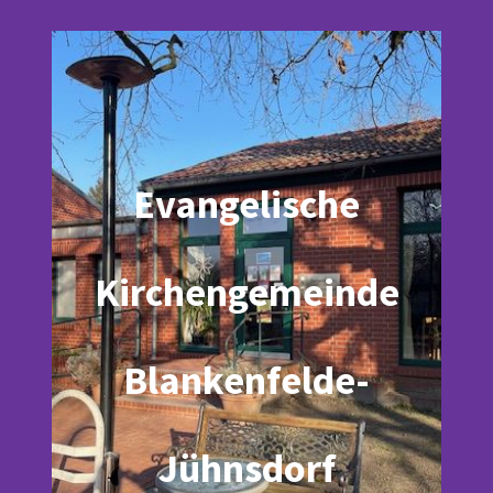
Evangelische
Kirchengemeinde
Blankenfelde-
Jühnsdorf