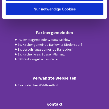
h
Ev. Kirchengemeinde Blankenfelde-

Jühnsdorf
l
Nur notwendige Cookies
Partnergemeinden
Ev. Invitasgemeinde Glasow-Mahlow
Ev. Kirchengemeinde Dahlewitz-Diedersdorf
Ev. Versöhnungsgemeinde Rangsdorf
Ev. Kirchenkreis Zossen-Fläming
EKBO - Evangelisch im Osten
Verwandte Webseiten
Evangelischer Waldfriedhof
Kontakt