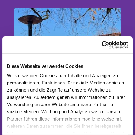
Evangelische
Diese Webseite verwendet Cookies
Wir verwenden Cookies, um Inhalte und Anzeigen zu
Kirchengemeinde
personalisieren, Funktionen für soziale Medien anbieten
zu können und die Zugriffe auf unsere Website zu
analysieren. Außerdem geben wir Informationen zu Ihrer
Blankenfelde-
Verwendung unserer Website an unsere Partner für
soziale Medien, Werbung und Analysen weiter. Unsere
Partner führen diese Informationen möglicherweise mit
Jühnsdorf
weiteren Daten zusammen, die Sie ihnen bereitgestellt
haben oder die sie im Rahmen Ihrer Nutzung der Dienste