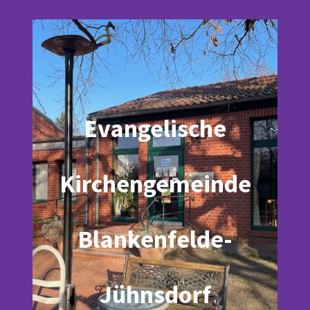
Evangelische
Kirchengemeinde
Blankenfelde-
Jühnsdorf