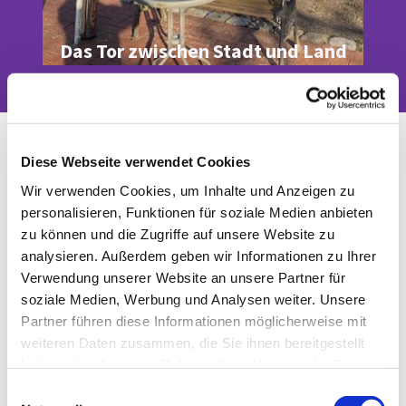
Das Tor zwischen Stadt und Land
Diese Webseite verwendet Cookies
Wir verwenden Cookies, um Inhalte und Anzeigen zu
Männersache
personalisieren, Funktionen für soziale Medien anbieten
zu können und die Zugriffe auf unsere Website zu
analysieren. Außerdem geben wir Informationen zu Ihrer
Verwendung unserer Website an unsere Partner für
soziale Medien, Werbung und Analysen weiter. Unsere
Partner führen diese Informationen möglicherweise mit
weiteren Daten zusammen, die Sie ihnen bereitgestellt
Regelmäßig treffen sich im Gemeindezentrum
haben oder die sie im Rahmen Ihrer Nutzung der Dienste
richtige Kerle, werfen Schürzen über und
machen Küche. Vom Schnippeln bis zum
gesammelt haben.
E
Abwasch. Auch du bist herzlich willkommen!