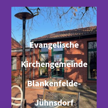
Evangelische
Kirchengemeinde
Blankenfelde-
Jühnsdorf