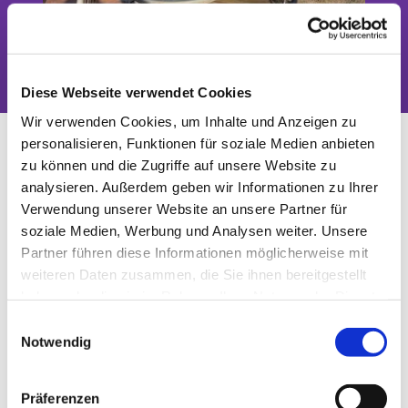
Das Tor zwischen Stadt und Land
Diese Webseite verwendet Cookies
Wir verwenden Cookies, um Inhalte und Anzeigen zu
Beisetzung Blf
personalisieren, Funktionen für soziale Medien anbieten
zu können und die Zugriffe auf unsere Website zu
analysieren. Außerdem geben wir Informationen zu Ihrer
Verwendung unserer Website an unsere Partner für
soziale Medien, Werbung und Analysen weiter. Unsere
Partner führen diese Informationen möglicherweise mit
weiteren Daten zusammen, die Sie ihnen bereitgestellt
haben oder die sie im Rahmen Ihrer Nutzung der Dienste
gesammelt haben.
E
Notwendig
i
n
w
© B. Wunsch
Präferenzen