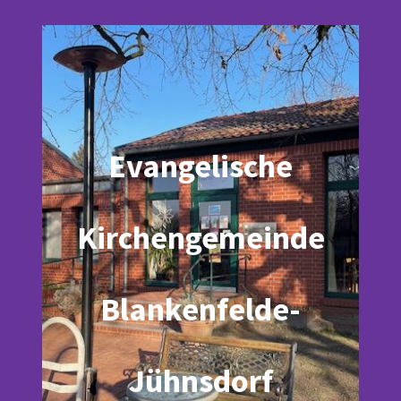
Evangelische
Kirchengemeinde
Blankenfelde-
Jühnsdorf