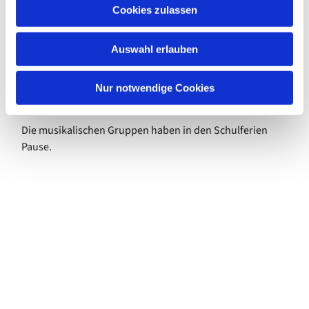
u
Cookies zulassen
s
jeden Dienstag
w
von 16.45 bis 17.30 Uhr
Auswahl erlauben
a
im Ev. Gemeindezentrum
h
Bei Interesse melde Dich bitte vorher an:
l
Nur notwendige Cookies
julia.krenz@kkzf.de
Die musikalischen Gruppen haben in den Schulferien
Pause.