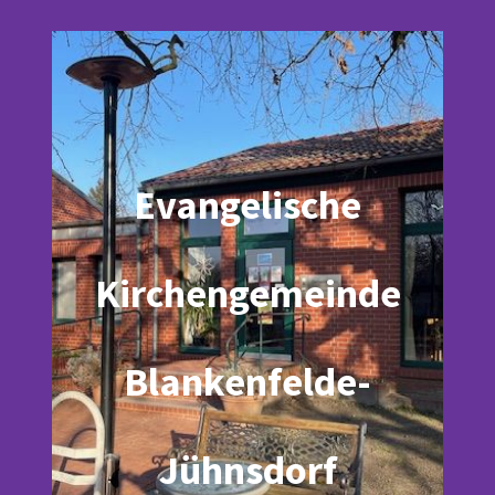
Evangelische
Kirchengemeinde
Blankenfelde-
Jühnsdorf