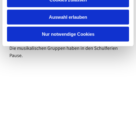
jeden Dienstag
s
von 16.45 bis 17.30 Uhr
w
im Ev. Gemeindezentrum
Auswahl erlauben
a
h
Bei Interesse melde Dich bitte vorher an:
l
Nur notwendige Cookies
julia.krenz@kkzf.de
Die musikalischen Gruppen haben in den Schulferien
Pause.