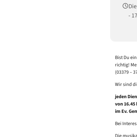
Die
- 1
Bist Du ei
richtig! M
(03379 – 3
Wir sind d
jeden Die
von 16.45 
im Ev. Ge
Bei Intere
Die musika