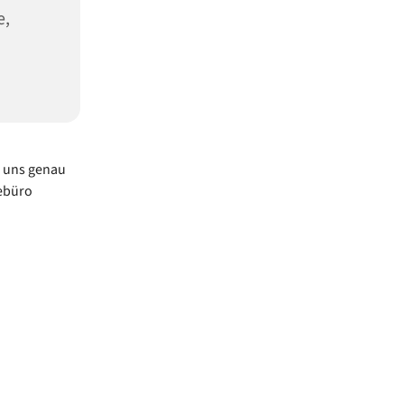
e,
i uns genau
ebüro