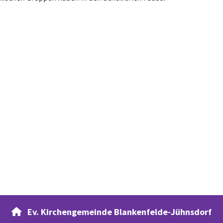
Ev. Kirchengemeinde Blankenfelde-Jühnsdorf
