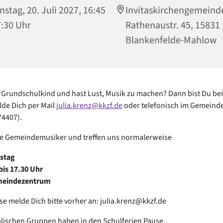
nstag, 20. Juli 2027, 16:45
Invitaskirchengemeind
7:30 Uhr
Rathenaustr. 45, 15831
Blankenfelde-Mahlow
n Grundschulkind und hast Lust, Musik zu machen? Dann bist Du be
elde Dich per Mail
julia.krenz@kkzf.de
oder telefonisch im Gemeind
74407).
ie Gemeindemusiker und treffen uns normalerweise
nstag
bis 17.30 Uhr
meindezentrum
sse melde Dich bitte vorher an: julia.krenz@kkzf.de
lischen Gruppen haben in den Schulferien Pause.