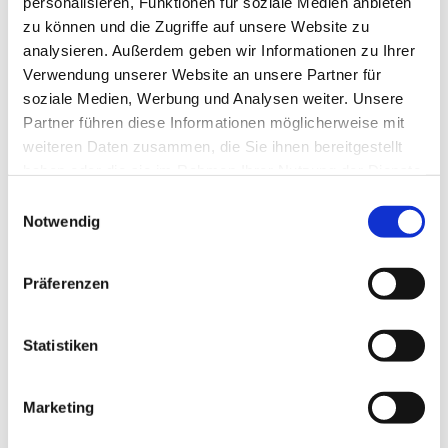
personalisieren, Funktionen für soziale Medien anbieten
zu können und die Zugriffe auf unsere Website zu
analysieren. Außerdem geben wir Informationen zu Ihrer
Verwendung unserer Website an unsere Partner für
Dienstag, 14. Dezember 2027, 17:35 -
soziale Medien, Werbung und Analysen weiter. Unsere
18:20 Uhr
Partner führen diese Informationen möglicherweise mit
weiteren Daten zusammen, die Sie ihnen bereitgestellt
Invitaskirchengemeinde, Rathenaustr. 45,
haben oder die sie im Rahmen Ihrer Nutzung der Dienste
gesammelt haben.
15831 Blankenfelde-Mahlow
E
Notwendig
i
n
w
Präferenzen
i
Musikinteressierte Kinder im Übergang zum Jugendalter
l
sind genau richtig bei den
l
Statistiken
i
KREATIVEN KÖPFEN
g
Marketing
u
n