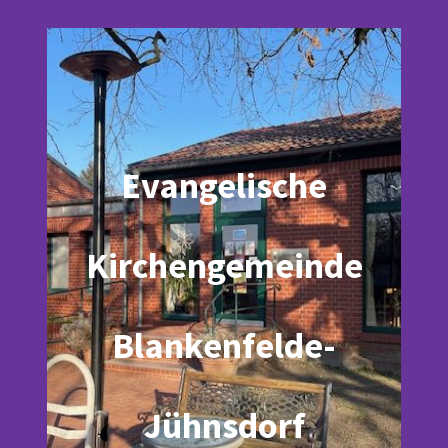
Evangelische
Kirchengemeinde
Blankenfelde-
Jühnsdorf