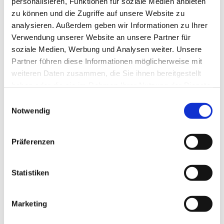
personalisieren, Funktionen für soziale Medien anbieten
zu können und die Zugriffe auf unsere Website zu
analysieren. Außerdem geben wir Informationen zu Ihrer
Verwendung unserer Website an unsere Partner für
Dienstag, 28. Dezember 2027, 17:35 -
soziale Medien, Werbung und Analysen weiter. Unsere
18:20 Uhr
Partner führen diese Informationen möglicherweise mit
weiteren Daten zusammen, die Sie ihnen bereitgestellt
Invitaskirchengemeinde, Rathenaustr. 45,
haben oder die sie im Rahmen Ihrer Nutzung der Dienste
gesammelt haben.
15831 Blankenfelde-Mahlow
E
Notwendig
i
n
w
Präferenzen
i
Musikinteressierte Kinder im Übergang zum Jugendalter
l
sind genau richtig bei den
l
Statistiken
i
KREATIVEN KÖPFEN
g
Marketing
u
n