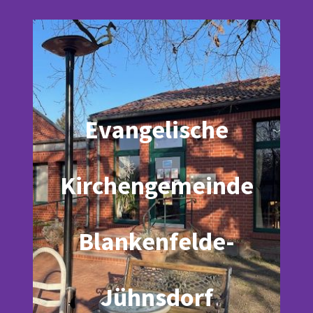
Evangelische
Kirchengemeinde
Blankenfelde-
Jühnsdorf