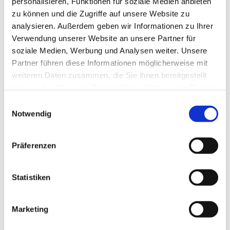
personalisieren, Funktionen für soziale Medien anbieten
zu können und die Zugriffe auf unsere Website zu
analysieren. Außerdem geben wir Informationen zu Ihrer
Verwendung unserer Website an unsere Partner für
Dienstag, 11. Januar 2028, 17:35 - 18:20
soziale Medien, Werbung und Analysen weiter. Unsere
Uhr
Partner führen diese Informationen möglicherweise mit
weiteren Daten zusammen, die Sie ihnen bereitgestellt
Invitaskirchengemeinde, Rathenaustr. 45,
haben oder die sie im Rahmen Ihrer Nutzung der Dienste
gesammelt haben.
15831 Blankenfelde-Mahlow
E
Notwendig
i
n
w
Präferenzen
i
Musikinteressierte Kinder im Übergang zum Jugendalter
l
sind genau richtig bei den
l
Statistiken
i
KREATIVEN KÖPFEN
g
Marketing
u
n