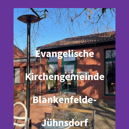
Evangelische
Kirchengemeinde
Blankenfelde-
Jühnsdorf