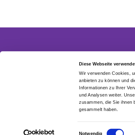
Diese Webseite verwende
Partnergemeinden
Wir verwenden Cookies, um
Ev. Invitasgemeinde Glasow-Mahlow
anbieten zu können und di
Ev. Kirchengemeinde Dahlewitz-Diedersdorf
Informationen zu Ihrer Ve
Ev. Versöhnungsgemeinde Rangsdorf
Ev. Kirchenkreis Zossen-Fläming
und Analysen weiter. Unse
EKBO - Evangelisch im Osten
zusammen, die Sie ihnen b
gesammelt haben.
E
Notwendig