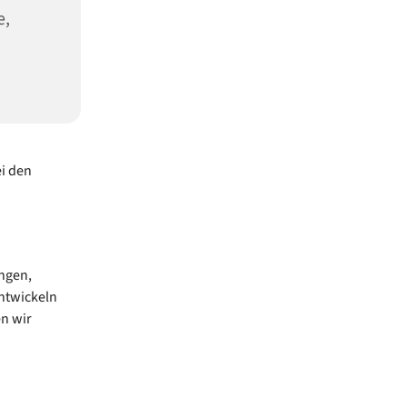
e,
i den
ngen,
ntwickeln
n wir