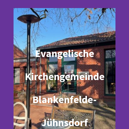
Evangelische
Kirchengemeinde
Blankenfelde-
Jühnsdorf