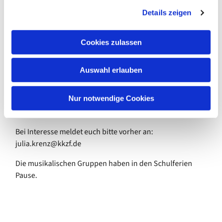
g
deutsche oder englische Songs des 20. und 21.
Details zeigen
s
Jahrhunderts, und entwickeln eigene Ideen zur
a
szenischen Umsetzung von Liedern und Texten. Dabei
u
Cookies zulassen
werden wir mehr und mehr zu einem Popchor.
s
w
Wir treffen uns normalerweise
Auswahl erlauben
a
jeden Dienstag
h
von 17.35 bis 18.20 Uhr
l
Nur notwendige Cookies
im Ev. Gemeindezentrum
Bei Interesse meldet euch bitte vorher an:
julia.krenz@kkzf.de
Die musikalischen Gruppen haben in den Schulferien
Pause.