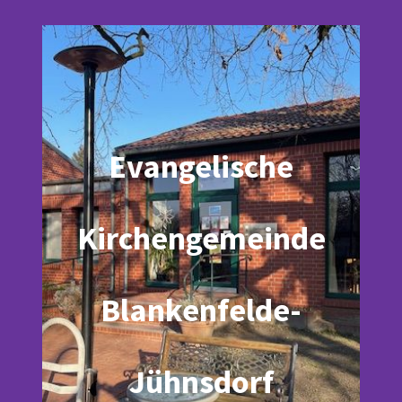
Evangelische
Kirchengemeinde
Blankenfelde-
Jühnsdorf