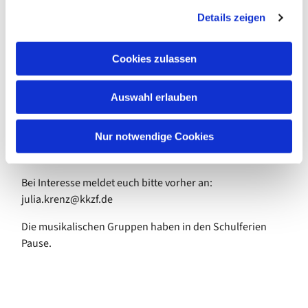
g
deutsche oder englische Songs des 20. und 21.
Details zeigen
s
Jahrhunderts, und entwickeln eigene Ideen zur
a
szenischen Umsetzung von Liedern und Texten. Dabei
u
Cookies zulassen
werden wir mehr und mehr zu einem Popchor.
s
w
Wir treffen uns normalerweise
Auswahl erlauben
a
jeden Dienstag
h
von 17.35 bis 18.20 Uhr
l
Nur notwendige Cookies
im Ev. Gemeindezentrum
Bei Interesse meldet euch bitte vorher an:
julia.krenz@kkzf.de
Die musikalischen Gruppen haben in den Schulferien
Pause.