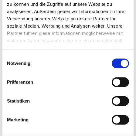
zu können und die Zugriffe auf unsere Website zu
analysieren. Außerdem geben wir Informationen zu Ihrer
Verwendung unserer Website an unsere Partner für
Mittwoch, 11. August 2027, 15:30 - 17:00
soziale Medien, Werbung und Analysen weiter. Unsere
Partner führen diese Informationen möglicherweise mit
Uhr
weiteren Daten zusammen, die Sie ihnen bereitgestellt
haben oder die sie im Rahmen Ihrer Nutzung der Dienste
Gemeindezentrum Blankenfelde,
gesammelt haben.
E
Blankenfelder Dorfstr. 49, 15827
Notwendig
i
Blankenfelde-Mahlow
n
w
Präferenzen
i
l
l
Statistiken
Eltern-Kind-Café
i
g
Mittwochs um 15.30 Uhr sind Familien mit Kindern
Marketing
u
herzlich in das Gemeindezentrum Blankenfelde
n
eingeladen bei Kaffee und Kuchen gemeinsam über die