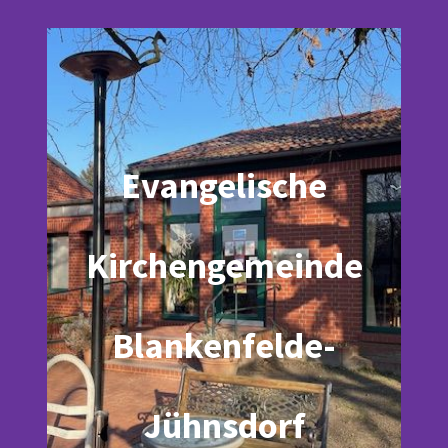
Evangelische
Kirchengemeinde
Blankenfelde-
Jühnsdorf