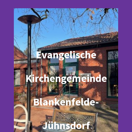
Evangelische
Kirchengemeinde
Blankenfelde-
Jühnsdorf