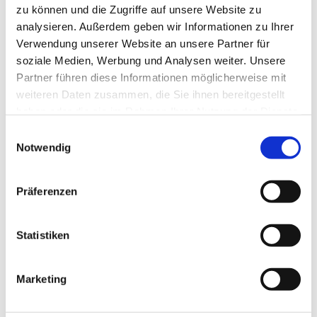
zu können und die Zugriffe auf unsere Website zu
analysieren. Außerdem geben wir Informationen zu Ihrer
Verwendung unserer Website an unsere Partner für
Mittwoch, 20. Oktober 2027, 15:30 - 17:00
soziale Medien, Werbung und Analysen weiter. Unsere
Partner führen diese Informationen möglicherweise mit
Uhr
weiteren Daten zusammen, die Sie ihnen bereitgestellt
haben oder die sie im Rahmen Ihrer Nutzung der Dienste
Gemeindezentrum Blankenfelde,
gesammelt haben.
E
Blankenfelder Dorfstr. 49, 15827
Notwendig
i
Blankenfelde-Mahlow
n
w
Präferenzen
i
l
l
Statistiken
Eltern-Kind-Café
i
g
Mittwochs um 15.30 Uhr sind Familien mit Kindern
Marketing
u
herzlich in das Gemeindezentrum Blankenfelde
n
eingeladen bei Kaffee und Kuchen gemeinsam über die