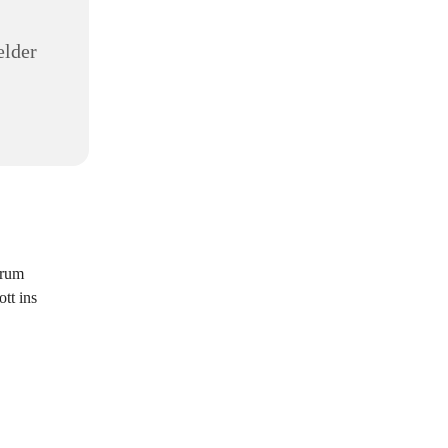
elder
trum
tt ins