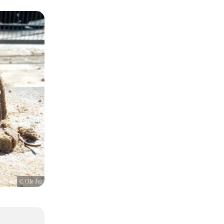
© Ole Jez