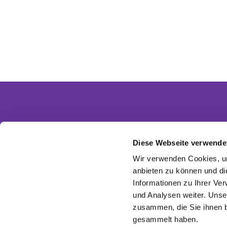
Diese Webseite verwende
Partnergemeinden
Wir verwenden Cookies, um
Ev. Invitasgemeinde Glasow-Mahlow
anbieten zu können und di
Ev. Kirchengemeinde Dahlewitz-Diedersdorf
Informationen zu Ihrer Ve
Ev. Versöhnungsgemeinde Rangsdorf
Ev. Kirchenkreis Zossen-Fläming
und Analysen weiter. Unse
EKBO - Evangelisch im Osten
zusammen, die Sie ihnen b
gesammelt haben.