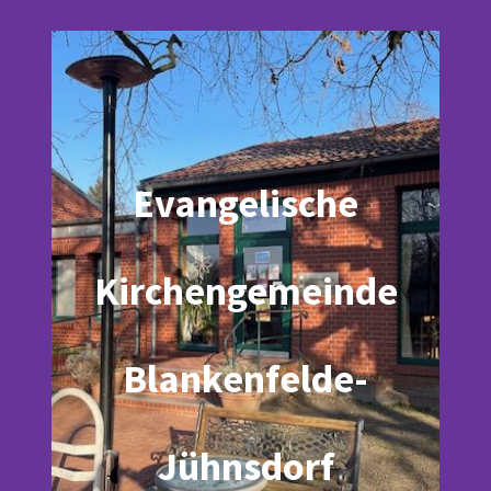
Evangelische
Kirchengemeinde
Blankenfelde-
Jühnsdorf