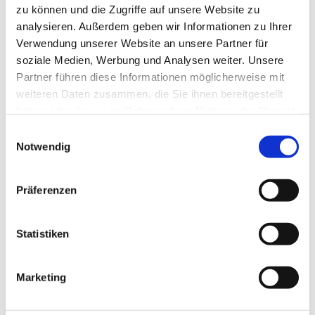
zu können und die Zugriffe auf unsere Website zu
analysieren. Außerdem geben wir Informationen zu Ihrer
Verwendung unserer Website an unsere Partner für
Mittwoch, 9. September 2026, 15:30 -
soziale Medien, Werbung und Analysen weiter. Unsere
Partner führen diese Informationen möglicherweise mit
17:00 Uhr
weiteren Daten zusammen, die Sie ihnen bereitgestellt
haben oder die sie im Rahmen Ihrer Nutzung der Dienste
Gemeindezentrum Blankenfelde,
gesammelt haben.
E
Blankenfelder Dorfstr. 49, 15827
Notwendig
i
Blankenfelde-Mahlow
n
w
Präferenzen
i
l
l
Statistiken
Eltern-Kind-Café
i
g
Mittwochs um 15.30 Uhr sind Familien mit Kindern
Marketing
u
herzlich in das Gemeindezentrum Blankenfelde
n
eingeladen bei Kaffee und Kuchen gemeinsam über die