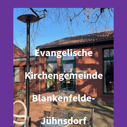
Evangelische
Kirchengemeinde
Blankenfelde-
Jühnsdorf