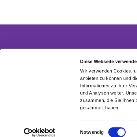
Diese Webseite verwende
Partnergemeinden
Wir verwenden Cookies, um
Ev. Invitasgemeinde Glasow-Mahlow
anbieten zu können und di
Ev. Kirchengemeinde Dahlewitz-Diedersdorf
Informationen zu Ihrer Ve
Ev. Versöhnungsgemeinde Rangsdorf
Ev. Kirchenkreis Zossen-Fläming
und Analysen weiter. Unse
EKBO - Evangelisch im Osten
zusammen, die Sie ihnen b
gesammelt haben.
E
Notwendig
i