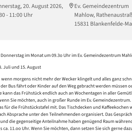
nerstag, 20. August 2026,
Ev. Gemeindezentrum
30 - 11:00 Uhr
Mahlow, Rathenaustraß
15831 Blankenfelde-M
n Donnerstag im Monat um 09.3o Uhr im Ev. Gemeindezentrum Mah
8. Juli und 15. August
 wenn morgens nicht mehr der Wecker klingelt und alles ganz schn
 der Bus fährt oder Kinder auf den Weg gebracht werden müssen od
e kann das Frühstück endlich auch an Wochentagen in aller Gemütl
wenn Sie möchten, auch in großer Runde im Ev. Gemeindezentrum.
as für die Frühstückstafel mit. Das Tischdecken und Kaffeekochen 
ch Absprache unter den Teilnehmenden organisiert. Das Gespräch
 und die gegenseitige Anteilnahme haben genügend Raum während 
is ca. 11.oo Uhr. Wenn Sie möchten, dann setzen Sie sich gerne dazu