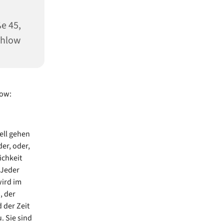
e 45,
ahlow
low:
ell gehen
er, oder,
ichkeit
 Jeder
wird im
, der
der Zeit
. Sie sind