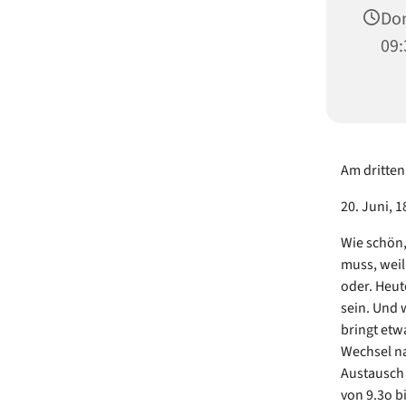
Don
09:
Am dritte
20. Juni, 1
Wie schön,
muss, weil
oder. Heut
sein. Und 
bringt etw
Wechsel na
Austausch
von 9.3o b