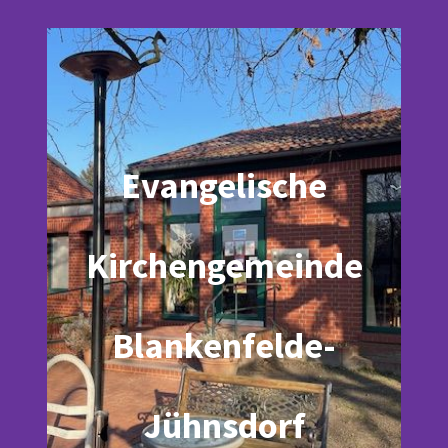
Evangelische
Kirchengemeinde
Blankenfelde-
Jühnsdorf