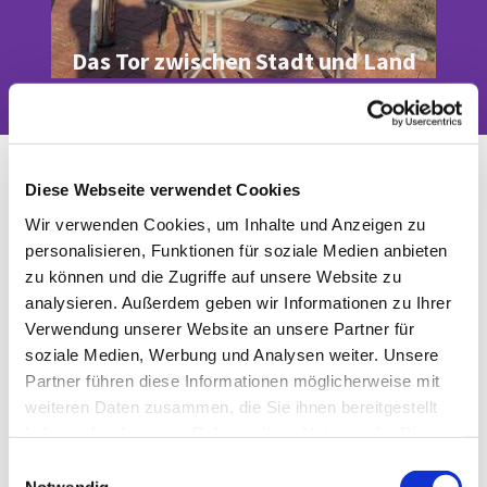
Das Tor zwischen Stadt und Land
Gemeinsam statt Einsam
Diese Webseite verwendet Cookies
(Mittagstisch für Senioren)
Wir verwenden Cookies, um Inhalte und Anzeigen zu
personalisieren, Funktionen für soziale Medien anbieten
zu können und die Zugriffe auf unsere Website zu
analysieren. Außerdem geben wir Informationen zu Ihrer
Verwendung unserer Website an unsere Partner für
soziale Medien, Werbung und Analysen weiter. Unsere
Partner führen diese Informationen möglicherweise mit
weiteren Daten zusammen, die Sie ihnen bereitgestellt
haben oder die sie im Rahmen Ihrer Nutzung der Dienste
gesammelt haben.
E