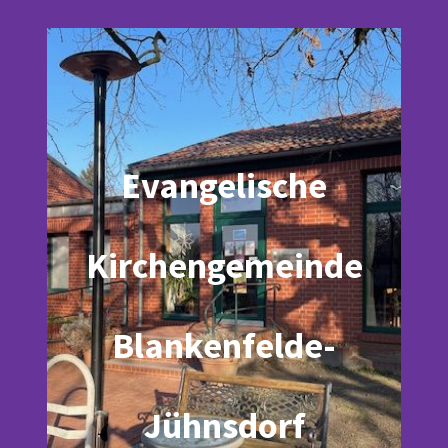
Evangelische
Kirchengemeinde
Blankenfelde-
Jühnsdorf