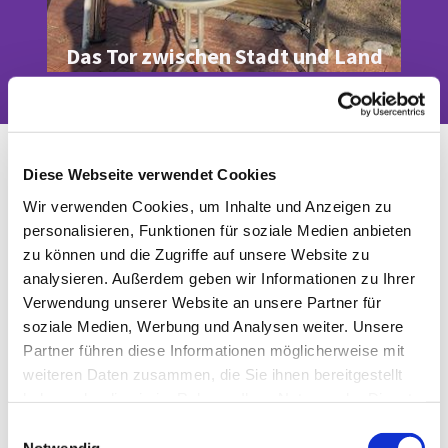
Das Tor zwischen Stadt und Land
Gemeinsam statt Einsam
Diese Webseite verwendet Cookies
(Mittagstisch für Senioren)
Wir verwenden Cookies, um Inhalte und Anzeigen zu
personalisieren, Funktionen für soziale Medien anbieten
zu können und die Zugriffe auf unsere Website zu
analysieren. Außerdem geben wir Informationen zu Ihrer
Verwendung unserer Website an unsere Partner für
soziale Medien, Werbung und Analysen weiter. Unsere
Partner führen diese Informationen möglicherweise mit
weiteren Daten zusammen, die Sie ihnen bereitgestellt
haben oder die sie im Rahmen Ihrer Nutzung der Dienste
gesammelt haben.
E