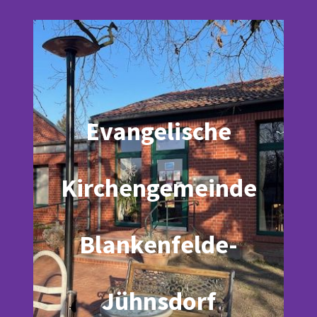
Evangelische
Kirchengemeinde
Blankenfelde-
Jühnsdorf