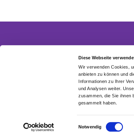
Diese Webseite verwende
Partnergemeinden
Wir verwenden Cookies, um
Ev. Invitasgemeinde Glasow-Mahlow
anbieten zu können und di
Ev. Kirchengemeinde Dahlewitz-Diedersdorf
Informationen zu Ihrer Ve
Ev. Versöhnungsgemeinde Rangsdorf
Ev. Kirchenkreis Zossen-Fläming
und Analysen weiter. Unse
EKBO - Evangelisch im Osten
zusammen, die Sie ihnen b
gesammelt haben.
E
Notwendig
i