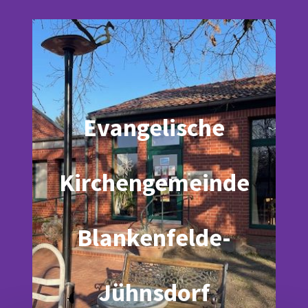
Evangelische
Kirchengemeinde
Blankenfelde-
Jühnsdorf