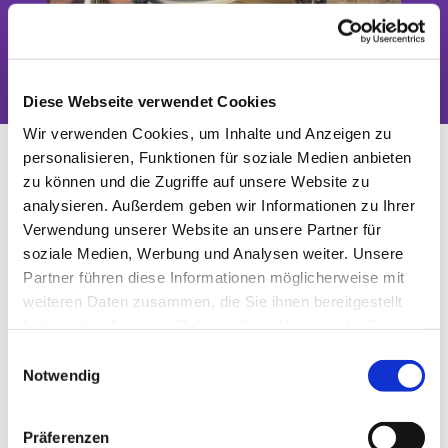
Das Tor zwischen Stadt und Land
Diese Webseite verwendet Cookies
Wir verwenden Cookies, um Inhalte und Anzeigen zu
Gottesdienst in Blankenfelde
personalisieren, Funktionen für soziale Medien anbieten
zu können und die Zugriffe auf unsere Website zu
analysieren. Außerdem geben wir Informationen zu Ihrer
Verwendung unserer Website an unsere Partner für
soziale Medien, Werbung und Analysen weiter. Unsere
Partner führen diese Informationen möglicherweise mit
weiteren Daten zusammen, die Sie ihnen bereitgestellt
haben oder die sie im Rahmen Ihrer Nutzung der Dienste
gesammelt haben.
E
Notwendig
i
n
w
© Ly Dang
Präferenzen