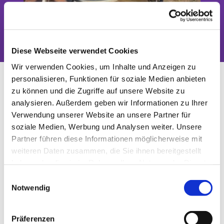
Das Tor zwischen Stadt und Land
Diese Webseite verwendet Cookies
Wir verwenden Cookies, um Inhalte und Anzeigen zu
Gottesdienst in Blankenfelde
personalisieren, Funktionen für soziale Medien anbieten
zu können und die Zugriffe auf unsere Website zu
analysieren. Außerdem geben wir Informationen zu Ihrer
Verwendung unserer Website an unsere Partner für
soziale Medien, Werbung und Analysen weiter. Unsere
Partner führen diese Informationen möglicherweise mit
weiteren Daten zusammen, die Sie ihnen bereitgestellt
haben oder die sie im Rahmen Ihrer Nutzung der Dienste
gesammelt haben.
E
Notwendig
i
n
w
© Ly Dang
Präferenzen