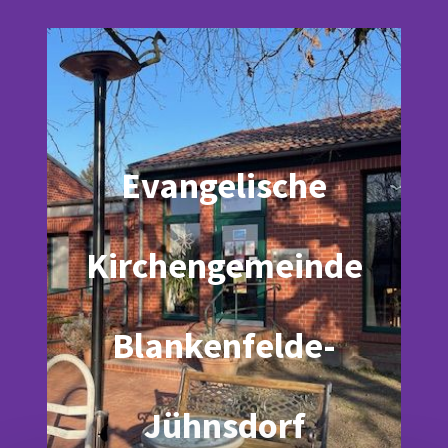
Evangelische
Kirchengemeinde
Blankenfelde-
Jühnsdorf