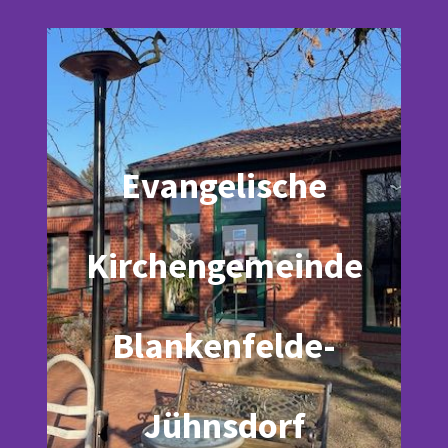
Evangelische
Kirchengemeinde
Blankenfelde-
Jühnsdorf