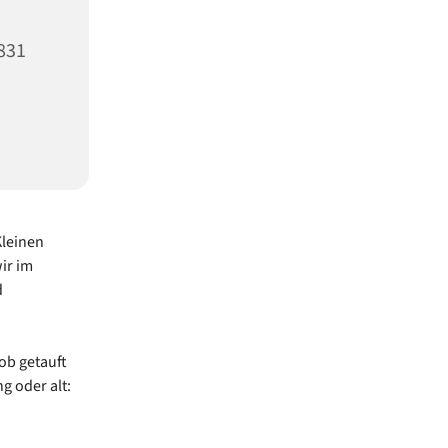
5831
Kleinen
ir im
d
 ob getauft
g oder alt: