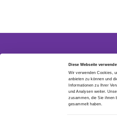
Diese Webseite verwende
Partnergemeinden
Wir verwenden Cookies, um
Ev. Invitasgemeinde Glasow-Mahlow
anbieten zu können und di
Ev. Kirchengemeinde Dahlewitz-Diedersdorf
Informationen zu Ihrer Ve
Ev. Versöhnungsgemeinde Rangsdorf
Ev. Kirchenkreis Zossen-Fläming
und Analysen weiter. Unse
EKBO - Evangelisch im Osten
zusammen, die Sie ihnen b
gesammelt haben.