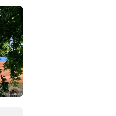
© C. Jänicke