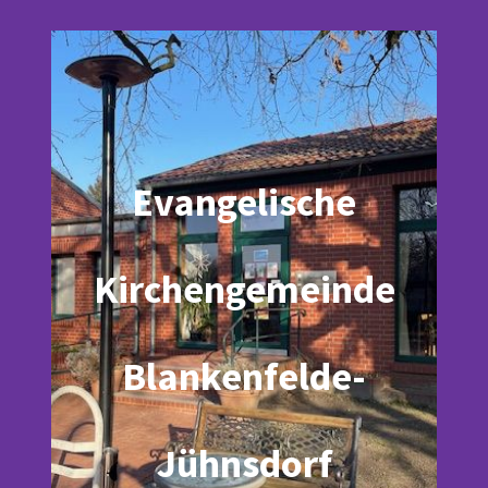
Evangelische
Kirchengemeinde
Blankenfelde-
Jühnsdorf