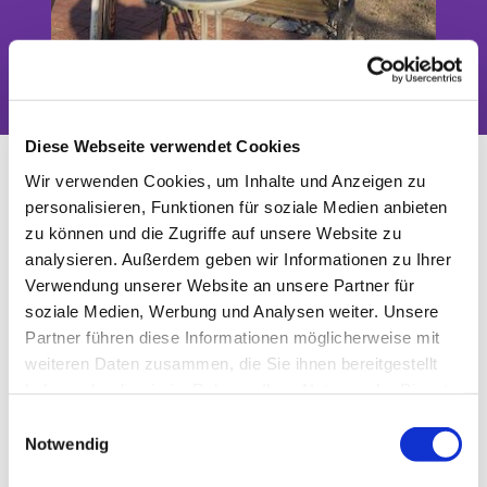
Das Tor zwischen Stadt und Land
Diese Webseite verwendet Cookies
Gottesdienst Jühnsdorf (Kopie)
Wir verwenden Cookies, um Inhalte und Anzeigen zu
(Kopie)
personalisieren, Funktionen für soziale Medien anbieten
zu können und die Zugriffe auf unsere Website zu
analysieren. Außerdem geben wir Informationen zu Ihrer
Verwendung unserer Website an unsere Partner für
soziale Medien, Werbung und Analysen weiter. Unsere
Partner führen diese Informationen möglicherweise mit
weiteren Daten zusammen, die Sie ihnen bereitgestellt
haben oder die sie im Rahmen Ihrer Nutzung der Dienste
gesammelt haben.
E
Notwendig
i
n