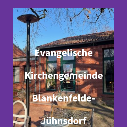
Evangelische
Kirchengemeinde
Blankenfelde-
Jühnsdorf