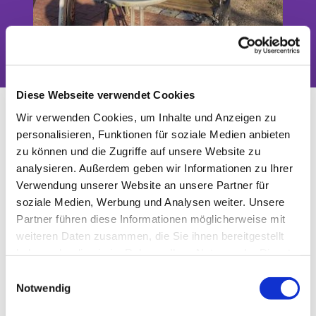
Das Tor zwischen Stadt und Land
Diese Webseite verwendet Cookies
Gottesdienst Jühnsdorf (Kopie)
Wir verwenden Cookies, um Inhalte und Anzeigen zu
(Kopie)
personalisieren, Funktionen für soziale Medien anbieten
zu können und die Zugriffe auf unsere Website zu
analysieren. Außerdem geben wir Informationen zu Ihrer
Verwendung unserer Website an unsere Partner für
soziale Medien, Werbung und Analysen weiter. Unsere
Partner führen diese Informationen möglicherweise mit
weiteren Daten zusammen, die Sie ihnen bereitgestellt
haben oder die sie im Rahmen Ihrer Nutzung der Dienste
gesammelt haben.
E
Notwendig
i
n