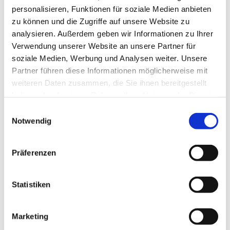
personalisieren, Funktionen für soziale Medien anbieten
© Ole Jez
zu können und die Zugriffe auf unsere Website zu
analysieren. Außerdem geben wir Informationen zu Ihrer
Verwendung unserer Website an unsere Partner für
soziale Medien, Werbung und Analysen weiter. Unsere
Mittwoch, 21. Oktober 2026, 18:30 Uhr
Partner führen diese Informationen möglicherweise mit
weiteren Daten zusammen, die Sie ihnen bereitgestellt
Gemeindezentrum Blankenfelde,
haben oder die sie im Rahmen Ihrer Nutzung der Dienste
gesammelt haben.
Blankenfelder Dorfstr. 49, 15827
E
Notwendig
Blankenfelde-Mahlow
i
n
w
Ole Jez und JG
Präferenzen
i
l
l
Statistiken
i
g
Wir sind die
Marketing
u
Junge