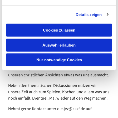
n
Gemeinde
g
Blankenfeld
Details zeigen
s
e-Mahlow
a
kurz JG.
u
Cookies zulassen
Wir treffen
s
uns
w
regelmäßig am 1. Und 3. Mittwoch (in den Ferien
Auswahl erlauben
a
abweichend) im Monat ab 18.30 Uhr im
h
Gemeindezentrum Blankenfelde. Als lebendiger Teil der
l
Nur notwendige Cookies
Gemeinden ist der Austauschen über den Alltag sowie
soziale und politische Themen in Verbindung mit
unseren christlichen Ansichten etwas was uns ausmacht.
Neben den thematischen Diskussionen nutzen wir
unsere Zeit auch zum Spielen, Kochen und allem was uns
noch einfällt. Eventuell Mal wieder auf den Weg machen!
Nehmt gerne Kontakt unter ole.jez@kkzf.de auf