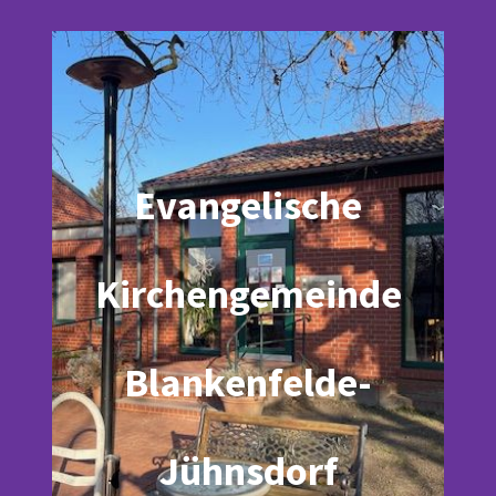
Evangelische
Kirchengemeinde
Blankenfelde-
Jühnsdorf