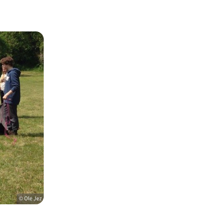
© Ole Jez