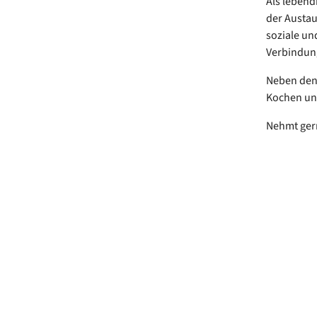
Als lebend
der Austau
soziale un
Verbindung
Neben den 
Kochen und
Nehmt gern