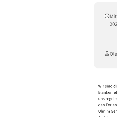
Mit
202
Ole
Wir sind 
Blankenfel
uns regelm
den Ferien
Uhr im Ge