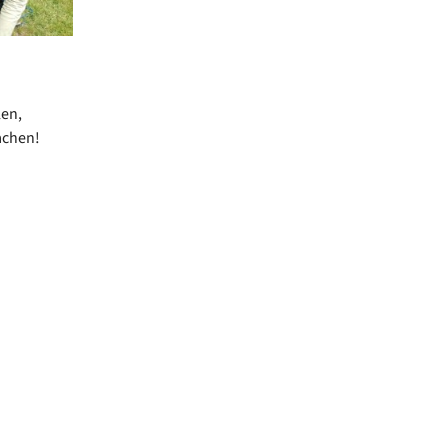
len,
achen!