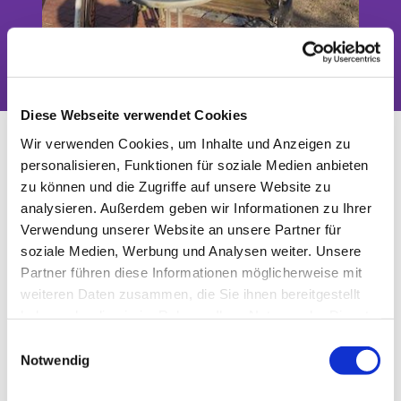
Das Tor zwischen Stadt und Land
Diese Webseite verwendet Cookies
Kantorei Blankenfelde
Wir verwenden Cookies, um Inhalte und Anzeigen zu
personalisieren, Funktionen für soziale Medien anbieten
zu können und die Zugriffe auf unsere Website zu
analysieren. Außerdem geben wir Informationen zu Ihrer
Verwendung unserer Website an unsere Partner für
soziale Medien, Werbung und Analysen weiter. Unsere
Partner führen diese Informationen möglicherweise mit
weiteren Daten zusammen, die Sie ihnen bereitgestellt
haben oder die sie im Rahmen Ihrer Nutzung der Dienste
gesammelt haben.
E
Notwendig
i
© C. Jänicke
n