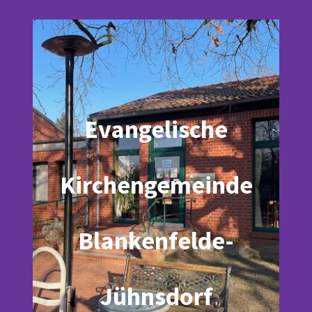
Evangelische
Kirchengemeinde
Blankenfelde-
Jühnsdorf