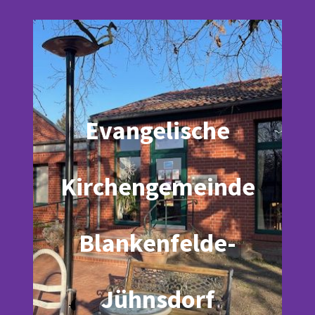
Evangelische
Kirchengemeinde
Blankenfelde-
Jühnsdorf