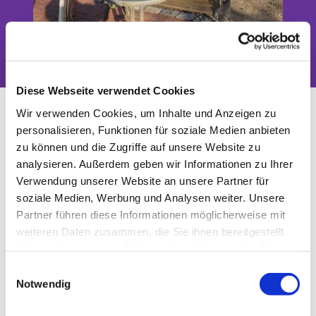
Das Tor zwischen Stadt und Land
Diese Webseite verwendet Cookies
Kantorei Blankenfelde
Wir verwenden Cookies, um Inhalte und Anzeigen zu
personalisieren, Funktionen für soziale Medien anbieten
zu können und die Zugriffe auf unsere Website zu
analysieren. Außerdem geben wir Informationen zu Ihrer
Verwendung unserer Website an unsere Partner für
soziale Medien, Werbung und Analysen weiter. Unsere
Partner führen diese Informationen möglicherweise mit
weiteren Daten zusammen, die Sie ihnen bereitgestellt
haben oder die sie im Rahmen Ihrer Nutzung der Dienste
gesammelt haben.
E
Notwendig
i
© C. Jänicke
n