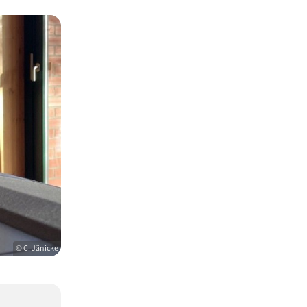
© C. Jänicke