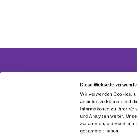
Diese Webseite verwende
Partnergemeinden
Wir verwenden Cookies, um
Ev. Invitasgemeinde Glasow-Mahlow
anbieten zu können und di
Ev. Kirchengemeinde Dahlewitz-Diedersdorf
Informationen zu Ihrer Ve
Ev. Versöhnungsgemeinde Rangsdorf
Ev. Kirchenkreis Zossen-Fläming
und Analysen weiter. Unse
EKBO - Evangelisch im Osten
zusammen, die Sie ihnen b
gesammelt haben.