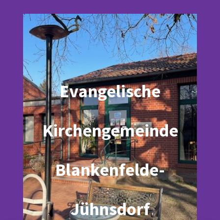
Evangelische
Kirchengemeinde
Blankenfelde-
Jühnsdorf