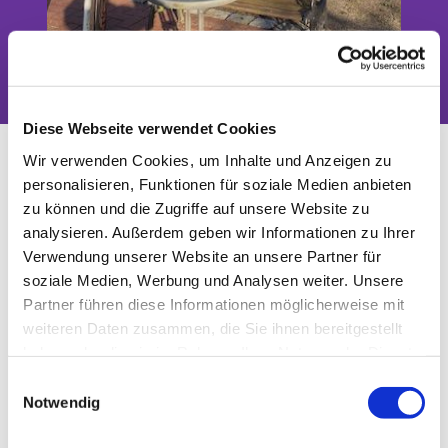
Das Tor zwischen Stadt und Land
Diese Webseite verwendet Cookies
Kantorei Blankenfelde
Wir verwenden Cookies, um Inhalte und Anzeigen zu
personalisieren, Funktionen für soziale Medien anbieten
zu können und die Zugriffe auf unsere Website zu
analysieren. Außerdem geben wir Informationen zu Ihrer
Verwendung unserer Website an unsere Partner für
soziale Medien, Werbung und Analysen weiter. Unsere
Partner führen diese Informationen möglicherweise mit
weiteren Daten zusammen, die Sie ihnen bereitgestellt
haben oder die sie im Rahmen Ihrer Nutzung der Dienste
gesammelt haben.
E
Notwendig
i
© C. Jänicke
n