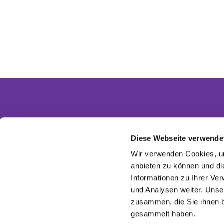
Diese Webseite verwende
Partnergemeinden
Wir verwenden Cookies, um
Ev. Invitasgemeinde Glasow-Mahlow
anbieten zu können und di
Ev. Kirchengemeinde Dahlewitz-Diedersdorf
Informationen zu Ihrer Ve
Ev. Versöhnungsgemeinde Rangsdorf
Ev. Kirchenkreis Zossen-Fläming
und Analysen weiter. Unse
EKBO - Evangelisch im Osten
zusammen, die Sie ihnen b
gesammelt haben.