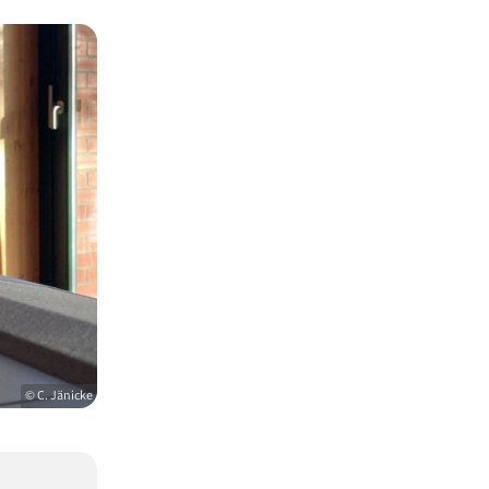
© C. Jänicke