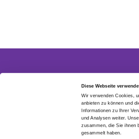
Diese Webseite verwende
Partnergemeinden
Wir verwenden Cookies, um
Ev. Invitasgemeinde Glasow-Mahlow
anbieten zu können und di
Ev. Kirchengemeinde Dahlewitz-Diedersdorf
Informationen zu Ihrer Ve
Ev. Versöhnungsgemeinde Rangsdorf
Ev. Kirchenkreis Zossen-Fläming
und Analysen weiter. Unse
EKBO - Evangelisch im Osten
zusammen, die Sie ihnen b
gesammelt haben.