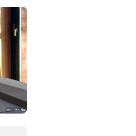
© C. Jänicke