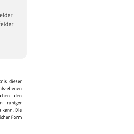
elder
felder
nis dieser
hls-ebenen
schen den
n ruhiger
n kann. Die
licher Form