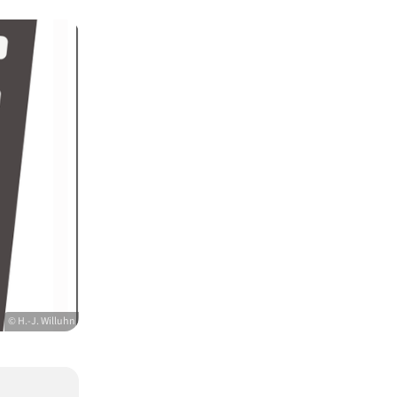
© H.-J. Willuhn