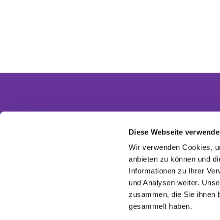
Diese Webseite verwende
Partnergemeinden
Wir verwenden Cookies, um
Ev. Invitasgemeinde Glasow-Mahlow
anbieten zu können und di
Ev. Kirchengemeinde Dahlewitz-Diedersdorf
Informationen zu Ihrer Ve
Ev. Versöhnungsgemeinde Rangsdorf
Ev. Kirchenkreis Zossen-Fläming
und Analysen weiter. Unse
EKBO - Evangelisch im Osten
zusammen, die Sie ihnen b
gesammelt haben.