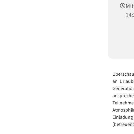
Mit
14:
Überschau
an Urlaub
Generatio
ansprech
Teilnehm
Atmosphäre
Einladung 
(betreuen