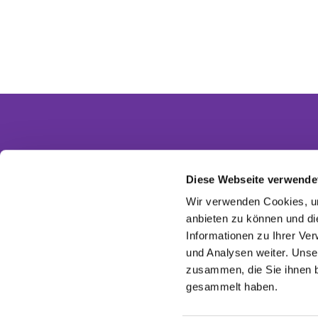
Diese Webseite verwende
Partnergemeinden
Wir verwenden Cookies, um
Ev. Invitasgemeinde Glasow-Mahlow
anbieten zu können und di
Ev. Kirchengemeinde Dahlewitz-Diedersdorf
Informationen zu Ihrer Ve
Ev. Versöhnungsgemeinde Rangsdorf
Ev. Kirchenkreis Zossen-Fläming
und Analysen weiter. Unse
EKBO - Evangelisch im Osten
zusammen, die Sie ihnen b
gesammelt haben.