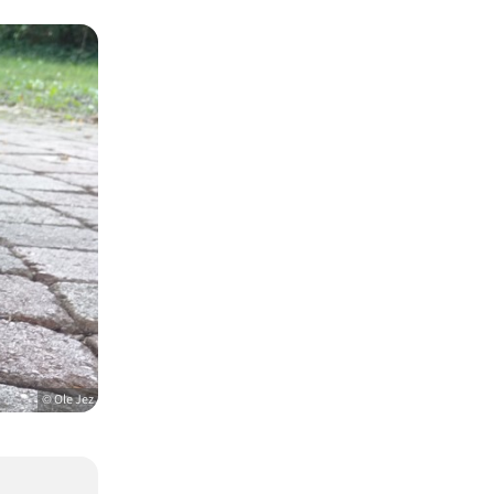
© Ole Jez