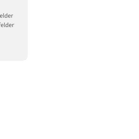
elder
felder