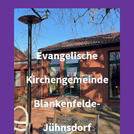
Evangelische
Kirchengemeinde
Blankenfelde-
Jühnsdorf