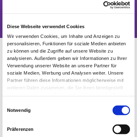
Das Tor zwischen Stadt und Land
Diese Webseite verwendet Cookies
Wir verwenden Cookies, um Inhalte und Anzeigen zu
Kultur- und Kirchenkneipe
personalisieren, Funktionen für soziale Medien anbieten
zu können und die Zugriffe auf unsere Website zu
analysieren. Außerdem geben wir Informationen zu Ihrer
Verwendung unserer Website an unsere Partner für
soziale Medien, Werbung und Analysen weiter. Unsere
Partner führen diese Informationen möglicherweise mit
weiteren Daten zusammen, die Sie ihnen bereitgestellt
haben oder die sie im Rahmen Ihrer Nutzung der Dienste
gesammelt haben.
E
Notwendig
i
n
w
Präferenzen
© Ulrike Voigt
i