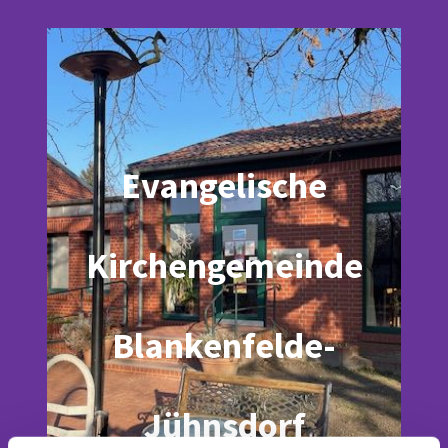
Evangelische
Kirchengemeinde
Blankenfelde-
Jühnsdorf