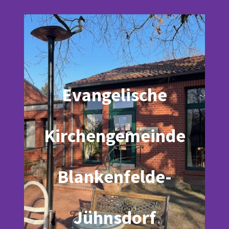
Evangelische
Kirchengemeinde
Blankenfelde-
Jühnsdorf