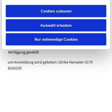
a
Begrüßungsrunde
u
Cookies zulassen
s
biblische Geschichte wird erzählt
w
Auswahl erlauben
freie Mal-Zeit
a
h
Abschluss
l
Nur notwendige Cookies
Das Material und eine Auswahl von Getränken wird zur
Verfügung gestellt.
um Anmeldung wird gebeten: Ulrike Henseler 0170
6026335