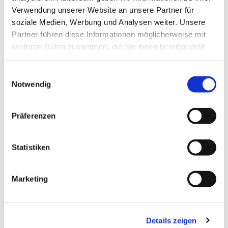
Verwendung unserer Website an unsere Partner für
soziale Medien, Werbung und Analysen weiter. Unsere
Partner führen diese Informationen möglicherweise mit
Montag, 7. September 2026, 16:00 - 17:30
weiteren Daten zusammen, die Sie ihnen bereitgestellt
Uhr
haben oder die sie im Rahmen Ihrer Nutzung der Dienste
gesammelt haben.
E
Notwendig
Gemeindezentrum Blankenfelde,
i
n
Blankenfelder Dorfstraße 49, 15827
w
Blankenfelde-Mahlow
Präferenzen
i
l
Ulrike Henseler
l
Statistiken
i
g
Marketing
u
n
Malwerkstatt
g
Menschen im Alter von 6 bis 88 Jahren
Details zeigen
s