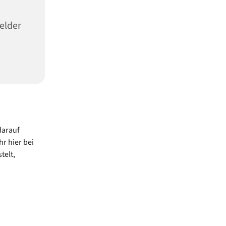
elder
darauf
r hier bei
telt,