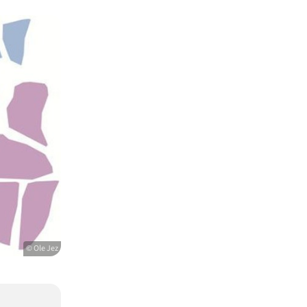
© Ole Jez