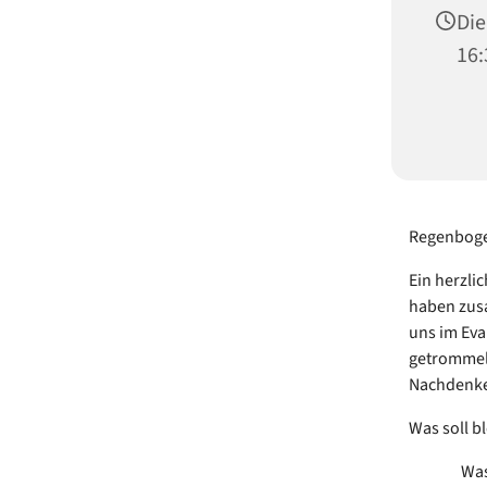
Die
16:
Regenboge
Ein herzli
haben zusa
uns im Eva
getrommelt
Nachdenk
Was soll 
Was ist