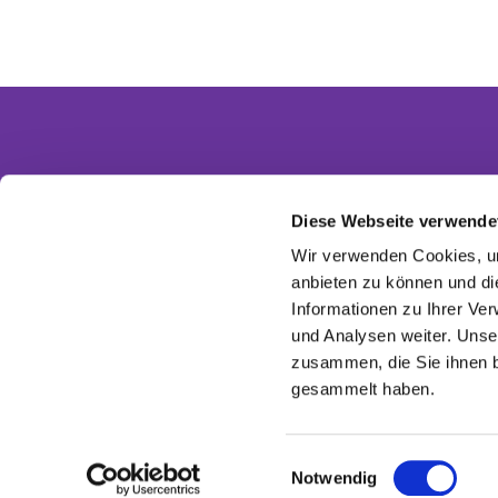
Diese Webseite verwende
Partnergemeinden
Wir verwenden Cookies, um
Ev. Invitasgemeinde Glasow-Mahlow
anbieten zu können und di
Ev. Kirchengemeinde Dahlewitz-Diedersdorf
Informationen zu Ihrer Ve
Ev. Versöhnungsgemeinde Rangsdorf
Ev. Kirchenkreis Zossen-Fläming
und Analysen weiter. Unse
EKBO - Evangelisch im Osten
zusammen, die Sie ihnen b
gesammelt haben.
E
Notwendig
i