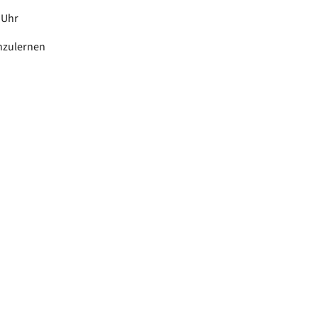
0 Uhr
nzulernen