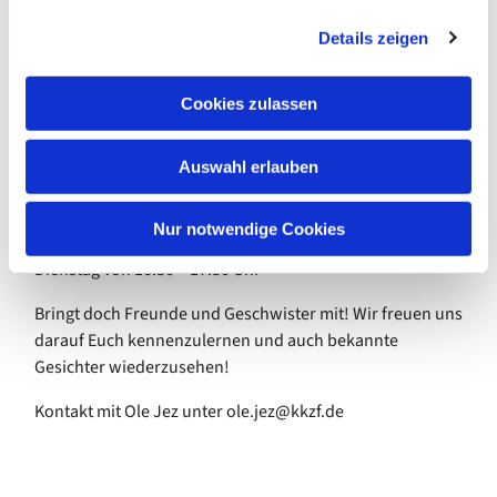
hier bei uns im Evangelischen Gemeindezentrum
g
Blankenfelde. Es wird gespielt, gebastelt, getrommelt und
Details zeigen
s
gesungen. Wir bereiten Feste vor und nehmen uns Zeit
a
zum Nachdenken.
u
Cookies zulassen
s
Was soll bleiben wie es ist? Was würden wir
w
verändern?
Auswahl erlauben
a
Was ist gut? Worüber sind wir traurig?
h
l
Nur notwendige Cookies
Über diese und andere Fragen sprechen wir Jeden
Dienstag von 16.30 – 17.30 Uhr
Bringt doch Freunde und Geschwister mit! Wir freuen uns
darauf Euch kennenzulernen und auch bekannte
Gesichter wiederzusehen!
Kontakt mit Ole Jez unter ole.jez@kkzf.de