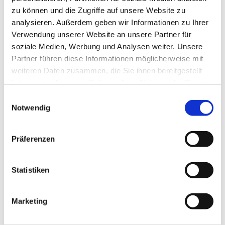
zu können und die Zugriffe auf unsere Website zu
analysieren. Außerdem geben wir Informationen zu Ihrer
Verwendung unserer Website an unsere Partner für
Dienstag, 10. November 2026, 16:30 -
soziale Medien, Werbung und Analysen weiter. Unsere
17:30 Uhr
Partner führen diese Informationen möglicherweise mit
weiteren Daten zusammen, die Sie ihnen bereitgestellt
haben oder die sie im Rahmen Ihrer Nutzung der Dienste
Gemeindezentrum Blankenfelde,
gesammelt haben.
E
Blankenfelder Dorfstr. 49, 15827
Notwendig
i
Blankenfelde-Mahlow
n
w
Präferenzen
i
l
Regenbogenfische,
l
Statistiken
i
Ein herzlich Willkommen an alle alten und neuen
g
Marketing
Grundschulkinder, die Lust darauf haben zusammen mit
u
anderen Kindern Gottes Welt zu entdecken! Das könnt ihr
n