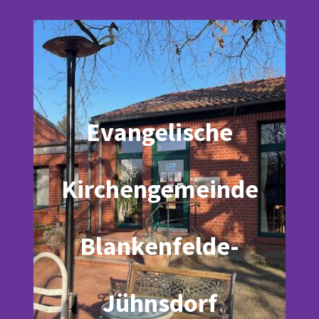
Evangelische
Kirchengemeinde
Blankenfelde-
Jühnsdorf