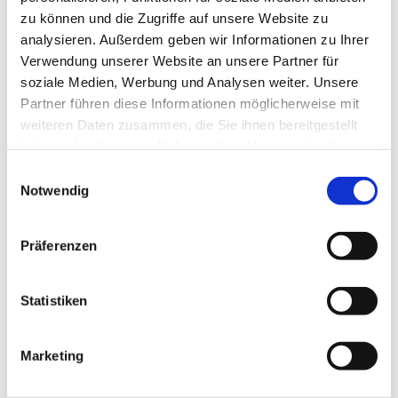
zu können und die Zugriffe auf unsere Website zu
analysieren. Außerdem geben wir Informationen zu Ihrer
Verwendung unserer Website an unsere Partner für
Dienstag, 25. August 2026, 16:30 - 17:30
soziale Medien, Werbung und Analysen weiter. Unsere
Uhr
Partner führen diese Informationen möglicherweise mit
weiteren Daten zusammen, die Sie ihnen bereitgestellt
haben oder die sie im Rahmen Ihrer Nutzung der Dienste
Gemeindezentrum Blankenfelde,
gesammelt haben.
E
Blankenfelder Dorfstr. 49, 15827
Notwendig
i
Blankenfelde-Mahlow
n
w
Präferenzen
i
l
Regenbogenfische,
l
Statistiken
i
Ein herzlich Willkommen an alle alten und neuen
g
Marketing
Grundschulkinder, die Lust darauf haben zusammen mit
u
anderen Kindern Gottes Welt zu entdecken! Das könnt ihr
n