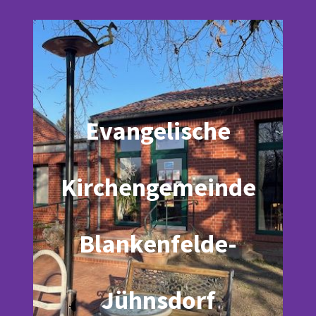
Evangelische
Kirchengemeinde
Blankenfelde-
Jühnsdorf