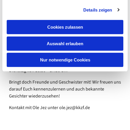
hier bei uns im Evangelischen Gemeindezentrum
g
Blankenfelde. Es wird gespielt, gebastelt, getrommelt und
Details zeigen
s
gesungen. Wir bereiten Feste vor und nehmen uns Zeit
a
zum Nachdenken.
u
Cookies zulassen
s
Was soll bleiben wie es ist? Was würden wir
w
verändern?
Auswahl erlauben
a
Was ist gut? Worüber sind wir traurig?
h
l
Nur notwendige Cookies
Über diese und andere Fragen sprechen wir Jeden
Dienstag von 16.30 – 17.30 Uhr
Bringt doch Freunde und Geschwister mit! Wir freuen uns
darauf Euch kennenzulernen und auch bekannte
Gesichter wiederzusehen!
Kontakt mit Ole Jez unter ole.jez@kkzf.de