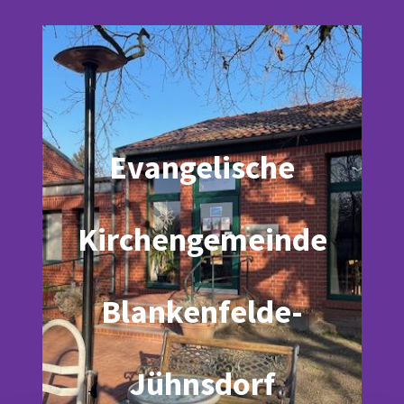
Evangelische
Kirchengemeinde
Blankenfelde-
Jühnsdorf