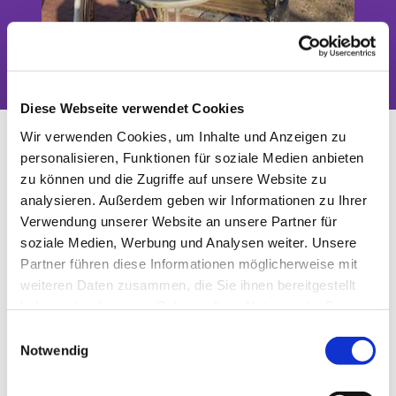
Das Tor zwischen Stadt und Land
Diese Webseite verwendet Cookies
Seniorennachmittag
Wir verwenden Cookies, um Inhalte und Anzeigen zu
Blankenfelde-Mahlow
personalisieren, Funktionen für soziale Medien anbieten
zu können und die Zugriffe auf unsere Website zu
analysieren. Außerdem geben wir Informationen zu Ihrer
Verwendung unserer Website an unsere Partner für
soziale Medien, Werbung und Analysen weiter. Unsere
Partner führen diese Informationen möglicherweise mit
weiteren Daten zusammen, die Sie ihnen bereitgestellt
haben oder die sie im Rahmen Ihrer Nutzung der Dienste
gesammelt haben.
E
Notwendig
i
n