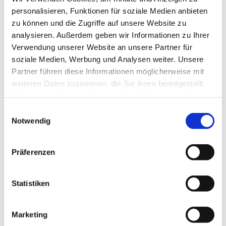
personalisieren, Funktionen für soziale Medien anbieten
zu können und die Zugriffe auf unsere Website zu
analysieren. Außerdem geben wir Informationen zu Ihrer
Dienstag, 8. September 2026, 16:00 -
Verwendung unserer Website an unsere Partner für
16:40 Uhr
soziale Medien, Werbung und Analysen weiter. Unsere
Partner führen diese Informationen möglicherweise mit
weiteren Daten zusammen, die Sie ihnen bereitgestellt
Invitaskirchengemeinde, Rathenaustr. 45,
haben oder die sie im Rahmen Ihrer Nutzung der Dienste
15831 Blankenfelde-Mahlow
gesammelt haben.
E
Notwendig
i
n
w
Präferenzen
Liebe Kinder im Kita-Alter! Habt ihr Lust zu singen?
i
Bewegt ihr euch gern zu Musik und möchtet gern
l
einfache Rhythmen auf Instrumenten und eurem Körper
l
Statistiken
spielen? Dann kommt mit einem Eltern- oder
i
Großelternteil zu den Singemäusen. Wir freuen uns auf
g
Marketing
euch!
u