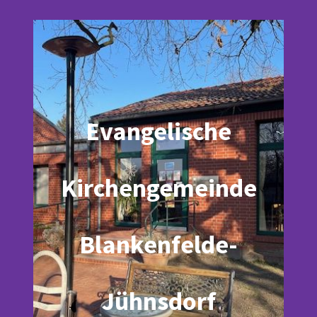
Evangelische
Kirchengemeinde
Blankenfelde-
Jühnsdorf