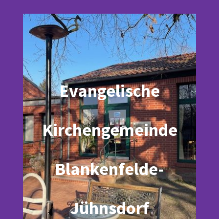
Evangelische
Kirchengemeinde
Blankenfelde-
Jühnsdorf