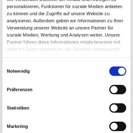
personalisieren, Funktionen für soziale Medien anbieten
zu können und die Zugriffe auf unsere Website zu
analysieren. Außerdem geben wir Informationen zu Ihrer
Dienstag, 3. November 2026, 16:00 - 16:40
Verwendung unserer Website an unsere Partner für
Uhr
soziale Medien, Werbung und Analysen weiter. Unsere
Partner führen diese Informationen möglicherweise mit
weiteren Daten zusammen, die Sie ihnen bereitgestellt
Invitaskirchengemeinde, Rathenaustr. 45,
haben oder die sie im Rahmen Ihrer Nutzung der Dienste
15831 Blankenfelde-Mahlow
gesammelt haben.
E
Notwendig
i
n
w
Präferenzen
Liebe Kinder im Kita-Alter! Habt ihr Lust zu singen?
i
Bewegt ihr euch gern zu Musik und möchtet gern
l
einfache Rhythmen auf Instrumenten und eurem Körper
l
Statistiken
spielen? Dann kommt mit einem Eltern- oder
i
Großelternteil zu den Singemäusen. Wir freuen uns auf
g
Marketing
euch!
u